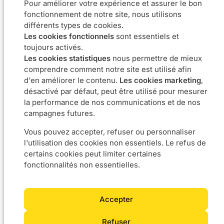
Pour améliorer votre expérience et assurer le bon
Data & BI
fonctionnement de notre site, nous utilisons
Agile coaching
différents types de cookies.
UX
Les cookies fonctionnels
sont essentiels et
Notre ADN
Carrière
toujours activés.
Les cookies statistiques
nous permettre de mieux
A propos
Nous rejoindre
comprendre comment notre site est utilisé afin
Approche
Offres d'emploi
d'en améliorer le contenu.
Les cookies marketing
,
Engagements
désactivé par défaut, peut être utilisé pour mesurer
la performance de nos communications et de nos
Contactez-nous
campagnes futures.
Vous pouvez accepter, refuser ou personnaliser
Boulevard du Souverain 24 – 1170 Bruxelles
l'utilisation des cookies non essentiels. Le refus de
info@5thfloor.be
BE 0673.857.416
certains cookies peut limiter certaines
fonctionnalités non essentielles.
Accepter
2025 5th floor - Tous droits réservés
❘
Refuser
Politique de confidentialité
❘
Politique des cookies
❘