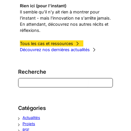
Rien ici (pour l'instant)
Il semble qu'il n'y ait rien à montrer pour
l'instant - mais l'innovation ne s'arrête jamais.
En attendant, découvrez nos autres récits et
réflexions.
Tous les cas et ressources
Découvrez nos dernières actualités
Recherche
R
e
c
h
e
Catégories
r
c
Actualités
h
Projets
e
RSE