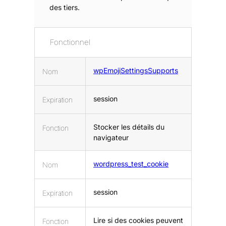
e
des tiers.
n
t
a
Fonctionnel
u
s
e
wpEmojiSettingsSupports
Nom
r
v
session
Expiration
i
c
e
Stocker les détails du
Fonction
w
navigateur
o
r
wordpress_test_cookie
Nom
d
p
r
session
Expiration
e
s
s
Lire si des cookies peuvent
Fonction