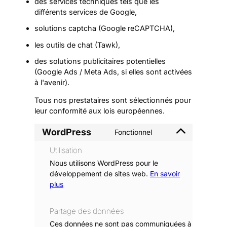
des services techniques tels que les
différents services de Google,
solutions captcha (Google reCAPTCHA),
les outils de chat (Tawk),
des solutions publicitaires potentielles
(Google Ads / Meta Ads, si elles sont activées
à l'avenir).
Tous nos prestataires sont sélectionnés pour
leur conformité aux lois européennes.
WordPress
Fonctionnel
C
o
Utilisation
n
Nous utilisons WordPress pour le
s
développement de sites web.
En savoir
e
plus
n
t
Partage des données
e
m
Ces données ne sont pas communiquées à