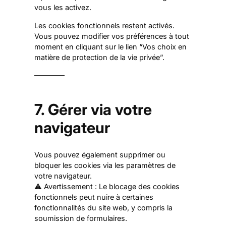
i
c
vous les activez.
a
o
a
r
n
Les cookies fonctionnels restent activés.
p
i
o
Vous pouvez modifier vos préférences à tout
t
o
u
moment en cliquant sur le lien “Vos choix en
c
u
à
matière de protection de la vie privée”.
h
s
l
a
-
a
s
n
e
o
7. Gérer via votre
r
t
v
i
navigateur
i
f
c
i
e
c
Vous pouvez également supprimer ou
s
a
bloquer les cookies via les paramètres de
t
votre navigateur.
i
⚠️ Avertissement : Le blocage des cookies
o
fonctionnels peut nuire à certaines
n
fonctionnalités du site web, y compris la
d
soumission de formulaires.