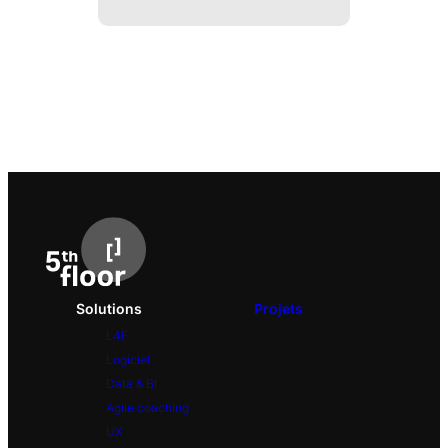
Solutions
Projets
L4F
Logiciel
Data & BI
Agile coaching
UX