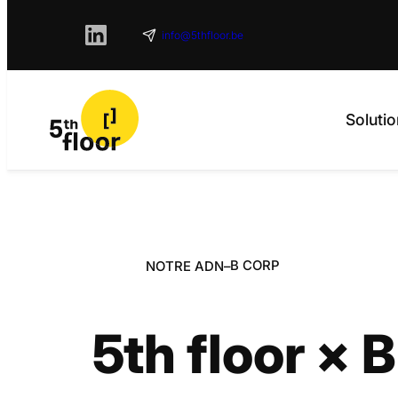
info@5thfloor.be
Solutio
Aller
au
contenu
B CORP
NOTRE ADN
–
5th floor × 