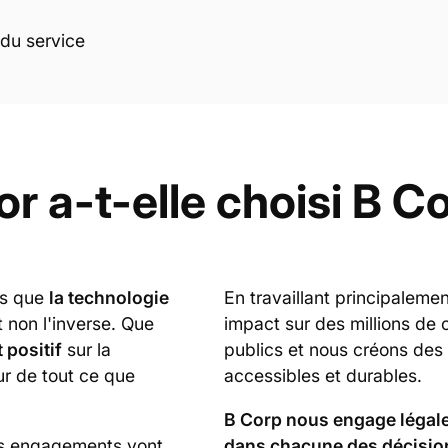
 du service
or a-t-elle choisi B C
ns que
la technologie
En travaillant principaleme
et non l'inverse. Que
impact sur des millions de 
 positif
sur la
publics et nous créons des s
r de tout ce que
accessibles et durables.
B Corp nous engage légal
s engagements vont
dans chacune des décisio