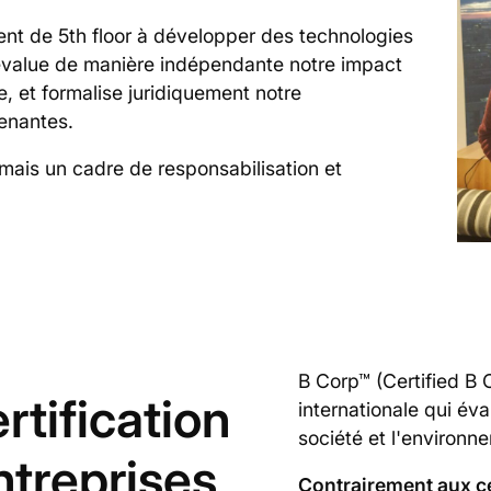
ment de 5th floor à développer des technologies
n évalue de manière indépendante notre impact
, et formalise juridiquement notre
renantes.
 mais un cadre de responsabilisation et
B Corp™ (Certified B C
rtification
internationale qui éva
société et l'environn
ntreprises
Contrairement aux ce