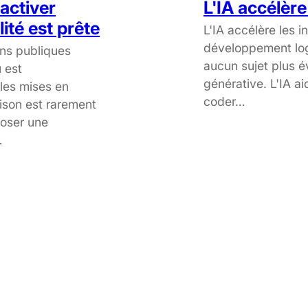
activer
L'IA accélère
ité est prête
L'IA accélère les i
développement logi
ons publiques
aucun sujet plus é
 est
générative. L'IA ai
les mises en
coder…
aison est rarement
poser une
…