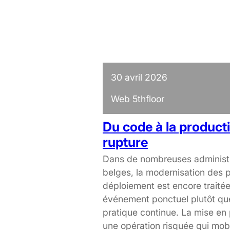
30 avril 2026
Web 5thfloor
Du code à la product
rupture
Dans de nombreuses administr
belges, la modernisation des p
déploiement est encore trait
événement ponctuel plutôt q
pratique continue. La mise en 
une opération risquée qui mobi