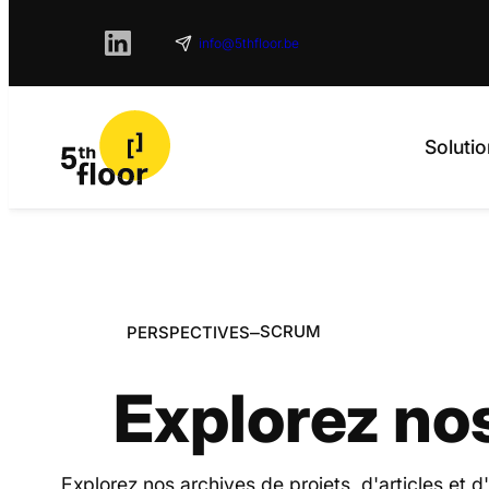
info@5thfloor.be
Solutio
–
SCRUM
PERSPECTIVES
Explorez no
Explorez nos archives de projets, d'articles et d