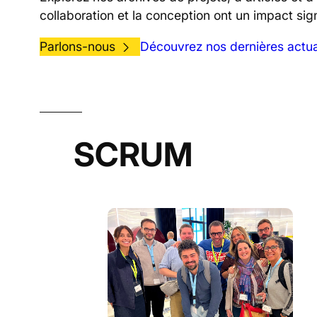
collaboration et la conception ont un impact signi
Parlons-nous
Découvrez nos dernières actua
SCRUM