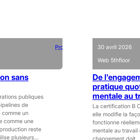
Projets
30 avril 2026
Web 5thfloor
ion sans
De l'engagem
pratique quot
mentale au tr
ations publiques
ipelines de
La certification B
ée comme un
elle modifie la faç
ue comme une
fonctionne réellem
production reste
mentale au travail
lise plusieurs…
changement doit