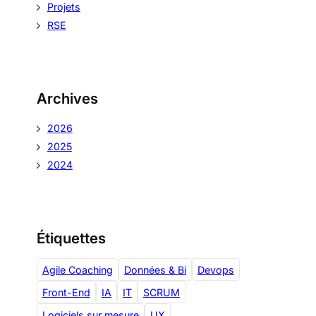
h
Projets
e
RSE
Archives
2026
2025
2024
Étiquettes
Agile Coaching
Données & Bi
Devops
Front-End
IA
IT
SCRUM
Logiciels sur mesure
UX