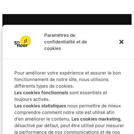
Paramètres de
confidentialité et de
cookies
Solutions
Projets
L4F
Logiciel
Pour améliorer votre expérience et assurer le bon
Data & BI
fonctionnement de notre site, nous utilisons
Agile coaching
différents types de cookies.
UX
Les cookies fonctionnels
sont essentiels et
Notre ADN
Carrière
toujours activés.
Les cookies statistiques
nous permettre de mieux
A propos
Nous rejoindre
comprendre comment notre site est utilisé afin
Approche
Offres d'emploi
d'en améliorer le contenu.
Les cookies marketing
,
Engagements
désactivé par défaut, peut être utilisé pour mesurer
la performance de nos communications et de nos
Contactez-nous