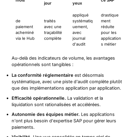
mois
ce SAP
jour
yeux
appliqué
drastique
de
traités
systématiq
ment
paiement
avec une
uement,
réduite
acheminé
traçabilité
avec
pour les
via le Hub
complète
journal
application
d'audit
s métier
Au-delà des indicateurs de volume, les avantages
opérationnels sont tangibles :
La conformité réglementaire
est désormais
systématique, avec une piste d'audit complète plutôt
que des implémentations application par application.
Efficacité opérationnelle.
La validation et la
liquidation sont rationalisées et accélérées.
Autonomie des équipes métier.
Les applications
n'ont plus besoin d'expertise SAP pour gérer leurs
paiements.
Visibilité.
Une vue consolidée en temps réel de