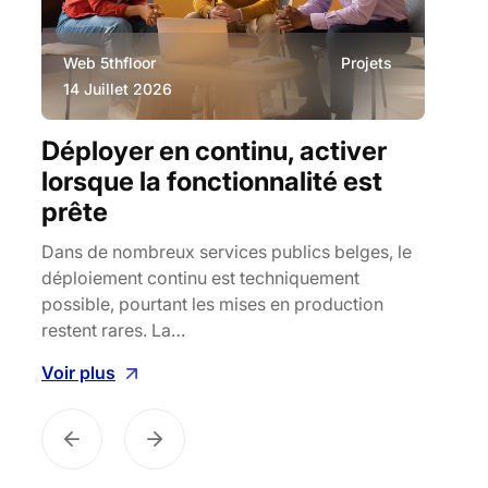
Web 5thfloor
Projets
Ev
14 Juillet 2026
11
Déployer en continu, activer
L'I
é
lorsque la fonctionnalité est
L'IA 
prête
dével
pas d
ue
Dans de nombreux services publics belges, le
déploiement continu est techniquement
Voir 
possible, pourtant les mises en production
restent rares. La…
Voir plus