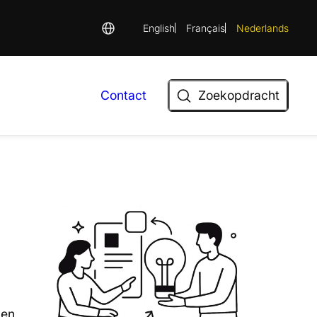
English
Français
Nederlands
Zoekopdracht
Contact
Zoekopdracht
 en