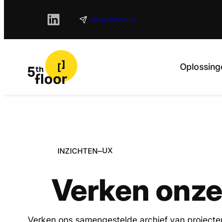
info@5thfloor.be
Oplossing
–
UX
INZICHTEN
Verken onze
Verken ons samengestelde archief van projecten