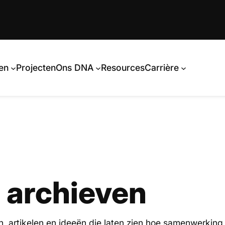
en
Projecten
Ons DNA
Resources
Carrière
 archieven
, artikelen en ideeën die laten zien hoe samenwerking