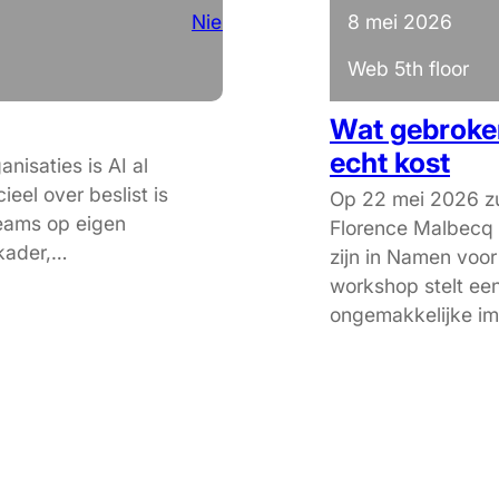
Nieuws
8 mei 2026
Web 5th floor
Wat gebroke
echt kost
nisaties is AI al
ieel over beslist is
Op 22 mei 2026 zu
 teams op eigen
Florence Malbecq 
 kader,…
zijn in Namen voo
workshop stelt ee
ongemakkelijke im