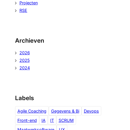
r
Projecten
a
RSE
c
h
t
Archieven
2026
2025
2024
Labels
Agile Coaching
Gegevens & Bi
Devops
Front-end
IA
IT
SCRUM
Maatwerksoftware
UX