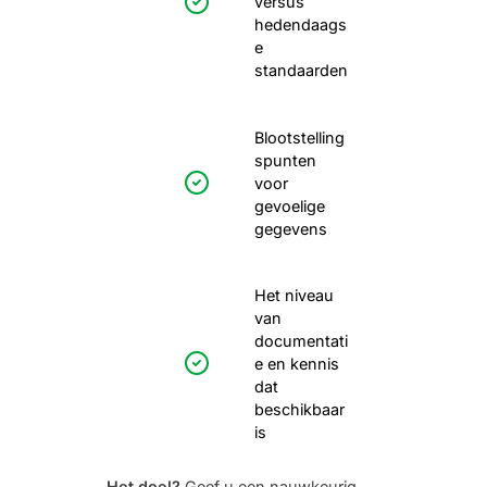
versus
hedendaags
e
standaarden
Blootstelling
spunten
voor
gevoelige
gegevens
Het niveau
van
documentati
e en kennis
dat
beschikbaar
is
Het doel?
Geef u een nauwkeurig