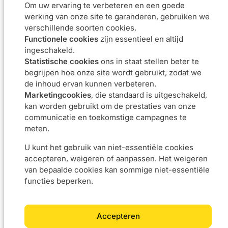
Om uw ervaring te verbeteren en een goede
Oplossingen
Projecten
werking van onze site te garanderen, gebruiken we
L4F
verschillende soorten cookies.
Software
Functionele cookies
zijn essentieel en altijd
Data & BI
ingeschakeld.
Agile coaching
Statistische cookies
ons in staat stellen beter te
UX
begrijpen hoe onze site wordt gebruikt, zodat we
Ons DNA
Carrière
de inhoud ervan kunnen verbeteren.
Over
Doe met ons
Marketingcookies
, die standaard is uitgeschakeld,
kan worden gebruikt om de prestaties van onze
Benadering
Vacatures
communicatie en toekomstige campagnes te
Verplichtingen
meten.
Contact met ons
U kunt het gebruik van niet-essentiële cookies
accepteren, weigeren of aanpassen. Het weigeren
van bepaalde cookies kan sommige niet-essentiële
Vorstlaan 24 – 1170 Brussel
info@5thfloor.be
functies beperken.
BE 0673.857.416
Accepteren