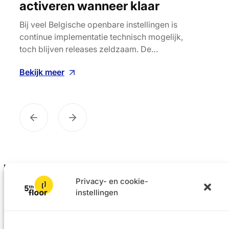
activeren wanneer klaar
ler
Bij veel Belgische openbare instellingen is
AI ve
continue implementatie technisch mogelijk,
soft
toch blijven releases zeldzaam. De…
grote
ijf
Bekijk meer
Beki
Privacy- en cookie-
instellingen