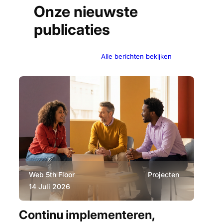
Onze nieuwste
publicaties
Alle berichten bekijken
Web 5th Floor
Projecten
Ev
14 Juli 2026
11
Continu implementeren,
AI 