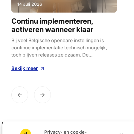
14 Juli 2026
11
Continu implementeren,
AI 
activeren wanneer klaar
ler
Bij veel Belgische openbare instellingen is
AI ve
continue implementatie technisch mogelijk,
soft
toch blijven releases zeldzaam. De…
grote
ijf
Bekijk meer
Beki
Privacy- en cookie-