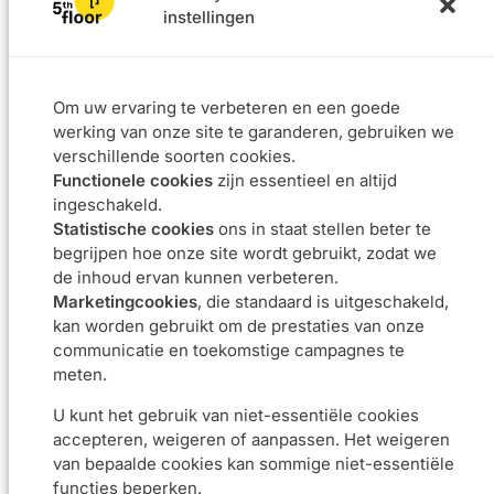
instellingen
Om uw ervaring te verbeteren en een goede
Oplossingen
Projecten
werking van onze site te garanderen, gebruiken we
L4F
verschillende soorten cookies.
Software
Functionele cookies
zijn essentieel en altijd
Data & BI
ingeschakeld.
Agile coaching
Statistische cookies
ons in staat stellen beter te
UX
begrijpen hoe onze site wordt gebruikt, zodat we
Ons DNA
Carrière
de inhoud ervan kunnen verbeteren.
Over
Doe met ons
Marketingcookies
, die standaard is uitgeschakeld,
kan worden gebruikt om de prestaties van onze
Benadering
Vacatures
communicatie en toekomstige campagnes te
Verplichtingen
meten.
Contact met ons
U kunt het gebruik van niet-essentiële cookies
accepteren, weigeren of aanpassen. Het weigeren
van bepaalde cookies kan sommige niet-essentiële
Vorstlaan 24 – 1170 Brussel
info@5thfloor.be
functies beperken.