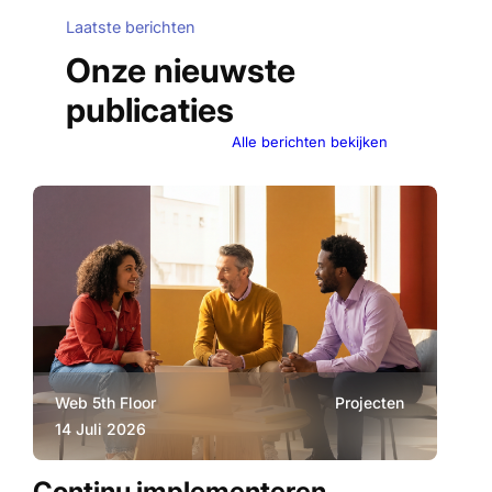
Laatste berichten
Onze nieuwste
publicaties
Alle berichten bekijken
Web 5th Floor
Projecten
E
14 Juli 2026
1
Continu implementeren,
AI