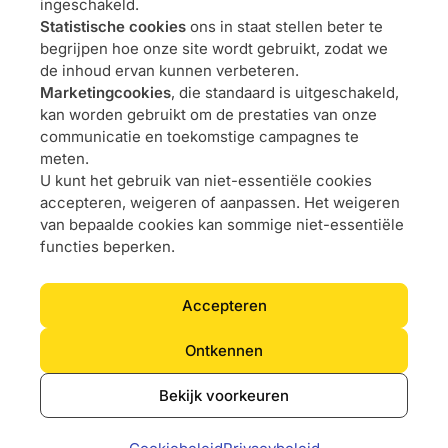
ingeschakeld.
Oplossingen
Projecten
Statistische cookies
ons in staat stellen beter te
L4F
begrijpen hoe onze site wordt gebruikt, zodat we
Software
de inhoud ervan kunnen verbeteren.
Data & BI
Marketingcookies
, die standaard is uitgeschakeld,
Agile coaching
kan worden gebruikt om de prestaties van onze
communicatie en toekomstige campagnes te
UX
meten.
Ons DNA
Carrière
U kunt het gebruik van niet-essentiële cookies
Over
Doe met ons
accepteren, weigeren of aanpassen. Het weigeren
Benadering
Vacatures
van bepaalde cookies kan sommige niet-essentiële
Verplichtingen
functies beperken.
Contact met ons
Accepteren
Vorstlaan 24 – 1170 Brussel
info@5thfloor.be
BE 0673.857.416
Ontkennen
Bekijk voorkeuren
© 2025 5th floor - Alle rechten voorbehouden
Privacybeleid
Cookiebeleid
Toegankelijkheid
Uw privacykeuzes