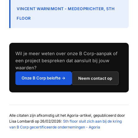
VINCENT WARNIMONT - MEDEOPRICHTER, 5TH
FLOOR
Wil je meer weten over onze B Corp-aanpak of
een project bespreken dat aansluit bij jouw
waarden?
Onze B Corp belofte →
Neem contact op
Alle citaten zijn afkomstig uit het Agoria-artikel, gepubliceerd door
Lisa Lombardi op 26/02/2026:
5th floor sluit zich aan bij de kring
van B Corp gecertificeerde ondernemingen - Agoria