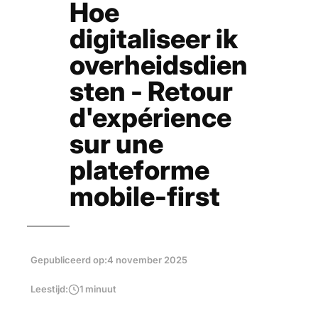
Hoe
digitaliseer ik
overheidsdien
sten - Retour
d'expérience
sur une
plateforme
mobile-first
Gepubliceerd op:
4 november 2025
Leestijd:
1 minuut