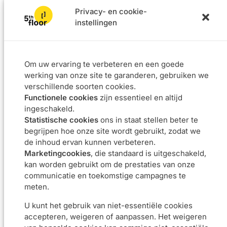
Vorstlaan 24 – 1170 Brussel
info@5thfloor.be
Privacy- en cookie-
instellingen
BE 0673.857.416
Om uw ervaring te verbeteren en een goede
werking van onze site te garanderen, gebruiken we
© 2025 5th floor - Alle rechten voorbehouden
Privacybeleid
verschillende soorten cookies.
Cookiebeleid
Toegankelijkheid
Uw privacykeuzes
Functionele cookies
zijn essentieel en altijd
ingeschakeld.
Statistische cookies
ons in staat stellen beter te
begrijpen hoe onze site wordt gebruikt, zodat we
de inhoud ervan kunnen verbeteren.
Marketingcookies
, die standaard is uitgeschakeld,
kan worden gebruikt om de prestaties van onze
communicatie en toekomstige campagnes te
meten.
U kunt het gebruik van niet-essentiële cookies
accepteren, weigeren of aanpassen. Het weigeren