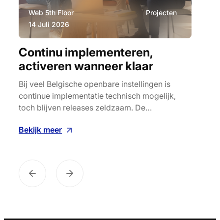
Web 5th Floor
Projecten
Ev
14 Juli 2026
11
Continu implementeren,
AI 
activeren wanneer klaar
ler
Bij veel Belgische openbare instellingen is
AI ve
continue implementatie technisch mogelijk,
soft
toch blijven releases zeldzaam. De…
grote
ijf
Bekijk meer
Beki